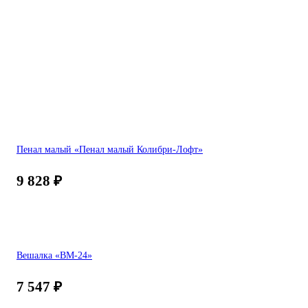
Пенал малый «Пенал малый Колибри-Лофт»
9 828
₽
Вешалка «ВМ-24»
7 547
₽