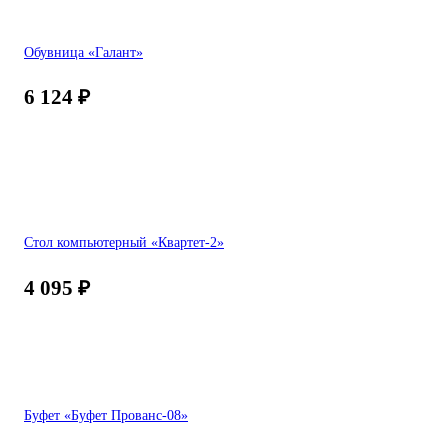
Обувница «Галант»
6 124
₽
Стол компьютерный «Квартет-2»
4 095
₽
Буфет «Буфет Прованс-08»