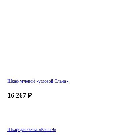
Шкаф угловой «угловой Элана»
16 267
₽
Шкаф для белья «Paola 9»