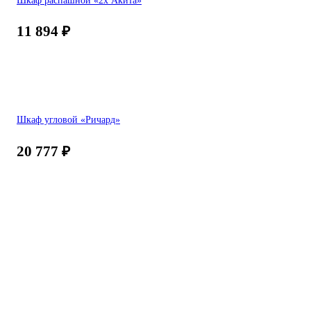
11 894
₽
Шкаф угловой «Ричард»
20 777
₽