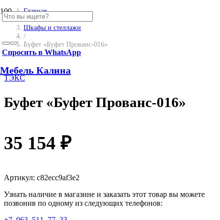
Главная
/
Шкафы и стеллажи
/
Буфет «Буфет Прованс-016»
Спросить в WhatsApp
Мебель Калина
ТЭКС
Буфет «Буфет Прованс-016»
35 154
₽
Артикул:
c82ecc9af3e2
Узнать наличие в магазине и заказать этот товар вы можете
позвонив по одному из следующих телефонов:
+7‒963‒511‒77‒33