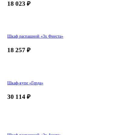
18 023
₽
Шкаф распашной «3х Фиеста»
18 257
₽
Шкаф-купе «Герда»
30 114
₽
Шкаф распашной «2х Акита»