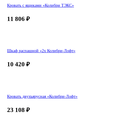
Кровать с ящиками «Колибри ТЭКС»
11 806
₽
Шкаф распашной «2х Колибри-Лофт»
10 420
₽
Кровать двухъярусная «Колибри-Лофт»
23 108
₽