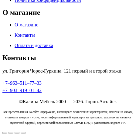
Политика конфиденциальности
О магазине
О магазине
Контакты
Оплата и доставка
Контакты
ул. Григория Чорос-Гуркина, 121 ​первый и второй этажи
+7‒963‒511‒77‒33
+7‒903‒919‒01‒42
©Калина Мебель 2000 — 2026. Горно-Алтайск
Вся представленная на сайте информация, касающаяся технических характеристик, наличия на складе,
стоимости товаров и услуг, носит информационный характер и ни при каких условиях не является
публичной офертой, определяемой положениями Статьи 437(2) Гражданского кодекса РФ.