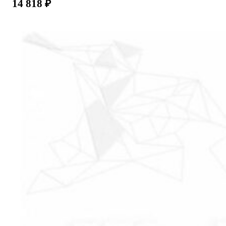
14 818
₽