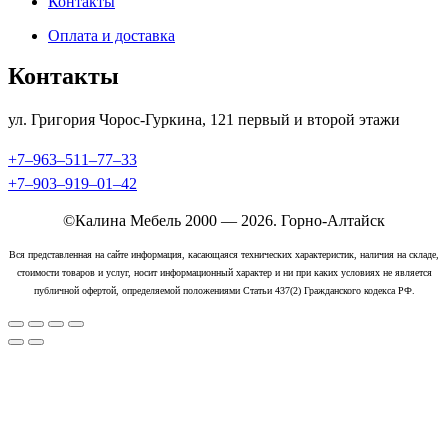
Контакты
Оплата и доставка
Контакты
ул. Григория Чорос-Гуркина, 121 ​первый и второй этажи
+7‒963‒511‒77‒33
+7‒903‒919‒01‒42
©Калина Мебель 2000 — 2026. Горно-Алтайск
Вся представленная на сайте информация, касающаяся технических характеристик, наличия на складе,
стоимости товаров и услуг, носит информационный характер и ни при каких условиях не является
публичной офертой, определяемой положениями Статьи 437(2) Гражданского кодекса РФ.