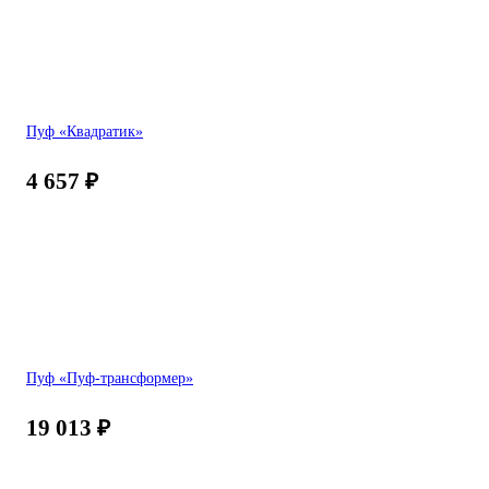
Пуф «Квадратик»
4 657
₽
Пуф «Пуф-трансформер»
19 013
₽