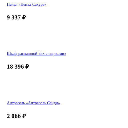
Пенал «Пенал Сакура»
9 337
₽
Шкаф распашной «3х с ящиками»
18 396
₽
Антресоль «Антресоль Сенди»
2 066
₽