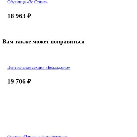
Обувница «3с Стинг»
18 963
₽
Вам также может понравиться
Центральная секция «Белладжио»
19 706
₽
Фартук «Панель с фотопечатью»