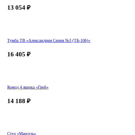
13 054
₽
Тумба ТВ «Александрия Серия №3 (ТБ-106)»
16 405
₽
Комод 4 ящика «Грей»
14 188
₽
Стул «Марсель»