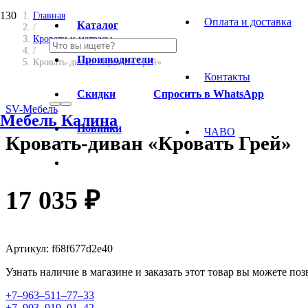
Главная
Оплата и доставка
Каталог
/
Кровати и матрасы
/
Производители
Кровать-диван «Кровать Грей»
Контакты
Скидки
Спросить в WhatsApp
SV-Мебель
Мебель Калина
Новинки
ЧАВО
Кровать-диван «Кровать Грей»
17 035
₽
Артикул:
f68f677d2e40
Узнать наличие в магазине и заказать этот товар вы можете п
+7‒963‒511‒77‒33
+7‒903‒919‒01‒42