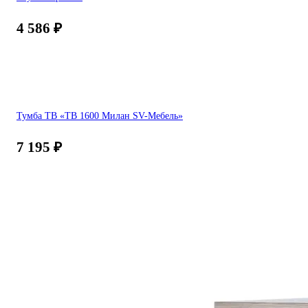
4 586
₽
Тумба ТВ «ТВ 1600 Милан SV-Мебель»
7 195
₽