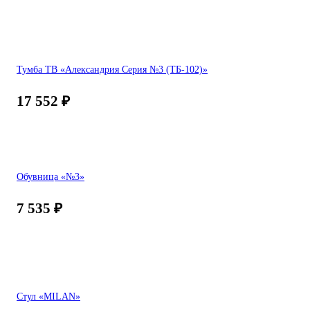
Тумба ТВ «Александрия Серия №3 (ТБ-102)»
17 552
₽
Обувница «№3»
7 535
₽
Стул «MILAN»