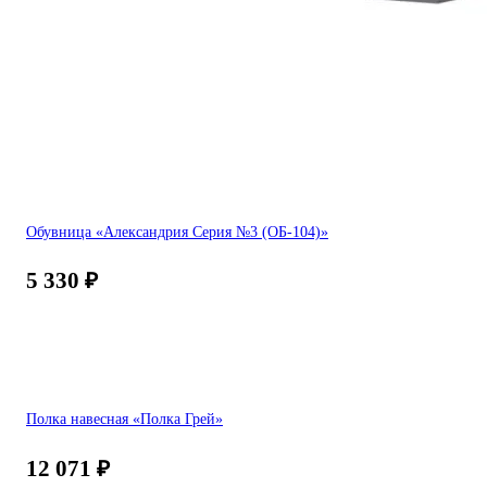
Обувница «Александрия Серия №3 (ОБ-104)»
5 330
₽
Полка навесная «Полка Грей»
12 071
₽