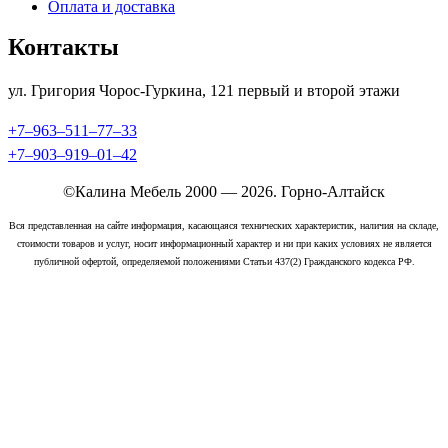
Оплата и доставка
Контакты
ул. Григория Чорос-Гуркина, 121 ​первый и второй этажи
+7‒963‒511‒77‒33
+7‒903‒919‒01‒42
©Калина Мебель 2000 — 2026. Горно-Алтайск
Вся представленная на сайте информация, касающаяся технических характеристик, наличия на складе,
стоимости товаров и услуг, носит информационный характер и ни при каких условиях не является
публичной офертой, определяемой положениями Статьи 437(2) Гражданского кодекса РФ.