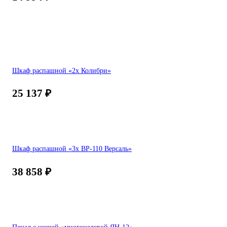
Шкаф распашной «2х Колибри»
25 137
₽
Шкаф распашной «3х ВР-110 Версаль»
38 858
₽
Пенал с нишей «многоцелевой ЯН-12»