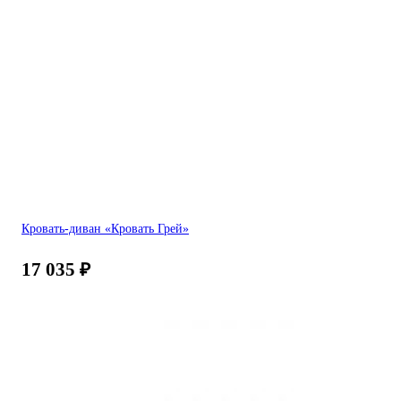
Кровать-диван «Кровать Грей»
17 035
₽