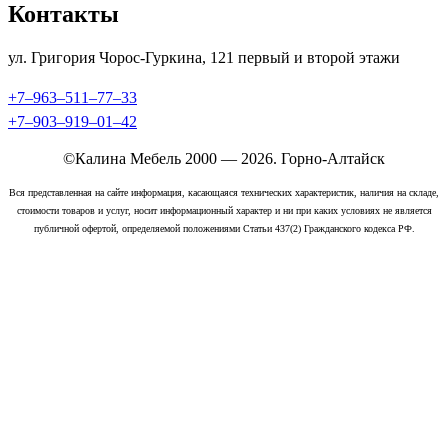
Контакты
ул. Григория Чорос-Гуркина, 121 ​первый и второй этажи
+7‒963‒511‒77‒33
+7‒903‒919‒01‒42
©Калина Мебель 2000 — 2026. Горно-Алтайск
Вся представленная на сайте информация, касающаяся технических характеристик, наличия на складе,
стоимости товаров и услуг, носит информационный характер и ни при каких условиях не является
публичной офертой, определяемой положениями Статьи 437(2) Гражданского кодекса РФ.