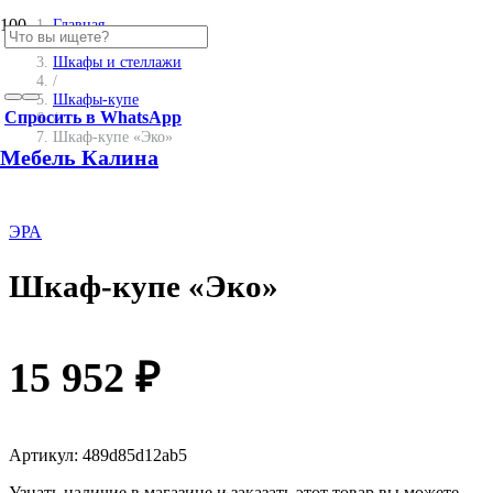
Главная
/
Шкафы и стеллажи
/
Шкафы-купе
Спросить в WhatsApp
/
Шкаф-купе «Эко»
Мебель Калина
ЭРА
Шкаф-купе «Эко»
15 952
₽
Артикул:
489d85d12ab5
Узнать наличие в магазине и заказать этот товар вы можете