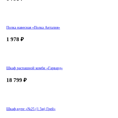
Полка навесная «Полка Анталия»
1 978
₽
Шкаф распашной комби «Гарвард»
18 799
₽
Шкаф-купе «№25 (1.5м) Грей»