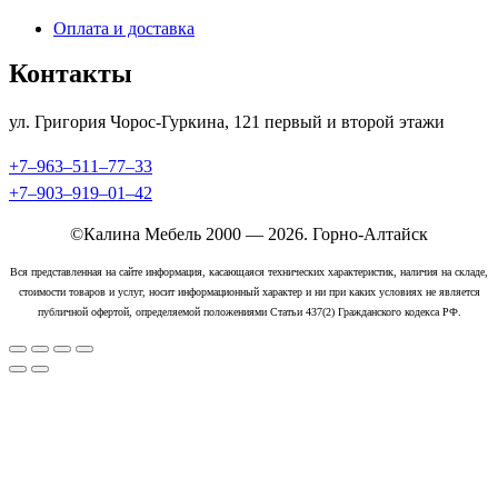
Оплата и доставка
Контакты
ул. Григория Чорос-Гуркина, 121 ​первый и второй этажи
+7‒963‒511‒77‒33
+7‒903‒919‒01‒42
©Калина Мебель 2000 — 2026. Горно-Алтайск
Вся представленная на сайте информация, касающаяся технических характеристик, наличия на складе,
стоимости товаров и услуг, носит информационный характер и ни при каких условиях не является
публичной офертой, определяемой положениями Статьи 437(2) Гражданского кодекса РФ.