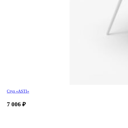
Стул «ASTI»
7 006
₽