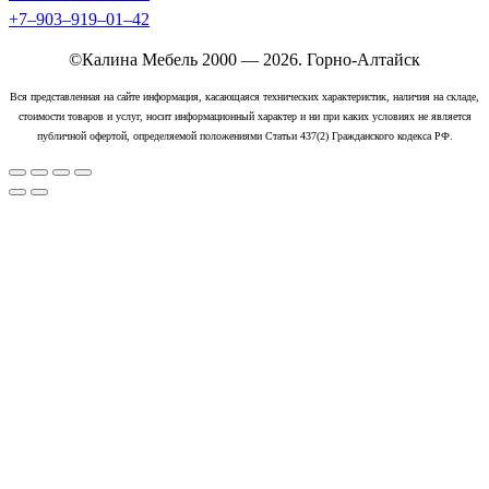
+7‒903‒919‒01‒42
©Калина Мебель 2000 — 2026. Горно-Алтайск
Вся представленная на сайте информация, касающаяся технических характеристик, наличия на складе,
стоимости товаров и услуг, носит информационный характер и ни при каких условиях не является
публичной офертой, определяемой положениями Статьи 437(2) Гражданского кодекса РФ.