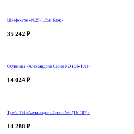
Шкаф-купе «№25 (1.5м) Блэк»
35 242
₽
Обувница «Александрия Серия №3 (ОБ-101)»
14 024
₽
Тумба ТВ «Александрия Серия №3 (ТБ-107)»
14 288
₽