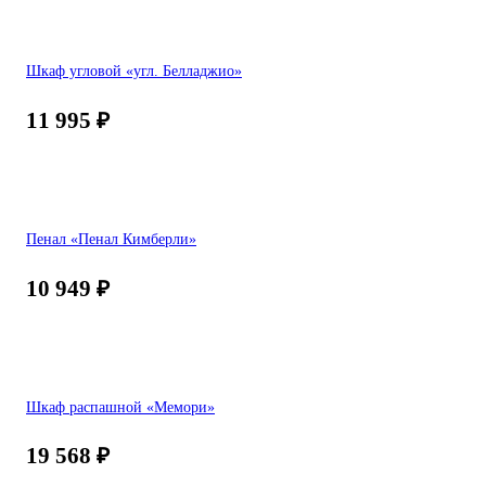
Шкаф угловой «угл. Белладжио»
11 995
₽
Пенал «Пенал Кимберли»
10 949
₽
Шкаф распашной «Мемори»
19 568
₽