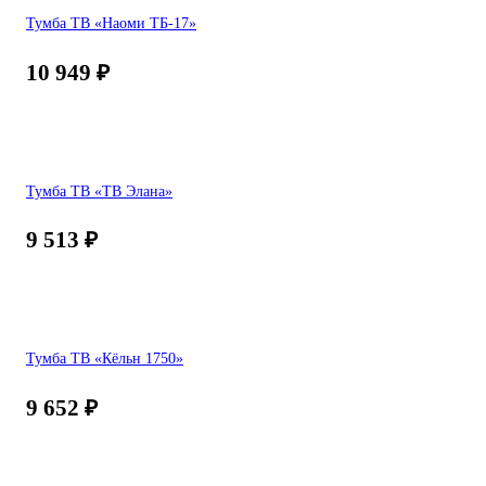
Тумба ТВ «Наоми ТБ-17»
10 949
₽
Тумба ТВ «ТВ Элана»
9 513
₽
Тумба ТВ «Кёльн 1750»
9 652
₽