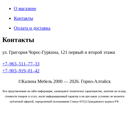
О магазине
Контакты
Оплата и доставка
Контакты
ул. Григория Чорос-Гуркина, 121 ​первый и второй этажи
+7‒963‒511‒77‒33
+7‒903‒919‒01‒42
©Калина Мебель 2000 — 2026. Горно-Алтайск
Вся представленная на сайте информация, касающаяся технических характеристик, наличия на складе,
стоимости товаров и услуг, носит информационный характер и ни при каких условиях не является
публичной офертой, определяемой положениями Статьи 437(2) Гражданского кодекса РФ.