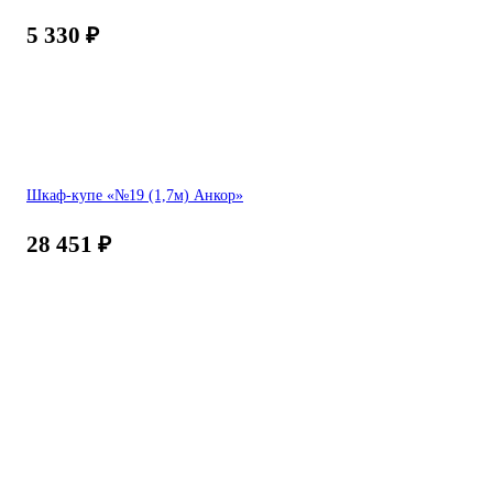
5 330
₽
Шкаф-купе «№19 (1,7м) Анкор»
28 451
₽