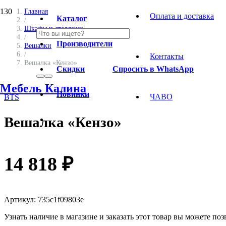
Главная
Оплата и доставка
Каталог
/
Шкафы и стеллажи
/
Производители
Вешалки
/
Контакты
Вешалка «Кензо»
Скидки
Спросить в WhatsApp
Мебель Калина
Новинки
ЧАВО
BTS
Вешалка «Кензо»
14 818
₽
Артикул:
735c1f09803e
Узнать наличие в магазине и заказать этот товар вы можете п