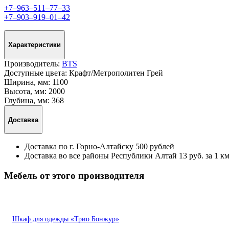
+7‒963‒511‒77‒33
+7‒903‒919‒01‒42
Характеристики
Производитель:
BTS
Доступные цвета:
Крафт/Метрополитен Грей
Ширина, мм:
1100
Высота, мм:
2000
Глубина, мм:
368
Доставка
Доставка по г. Горно-Алтайску 500 рублей
Доставка во все районы Республики Алтай 13 руб. за 1 км
Мебель от этого производителя
Шкаф для одежды «Трио.Бонжур»