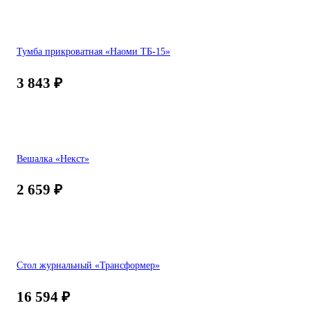
Тумба прикроватная «Наоми ТБ-15»
3 843
₽
Вешалка «Некст»
2 659
₽
Стол журнальный «Трансформер»
16 594
₽