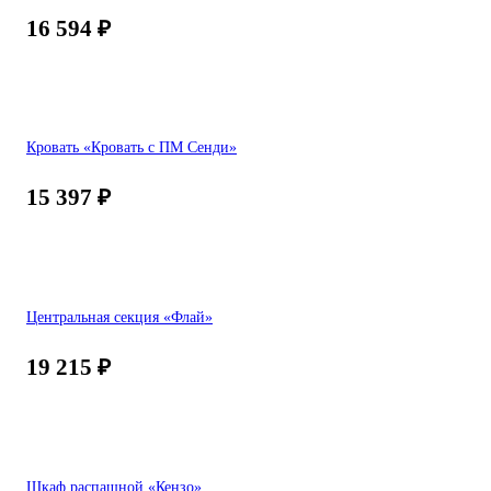
16 594
₽
Кровать «Кровать с ПМ Сенди»
15 397
₽
Центральная секция «Флай»
19 215
₽
Шкаф распашной «Кензо»