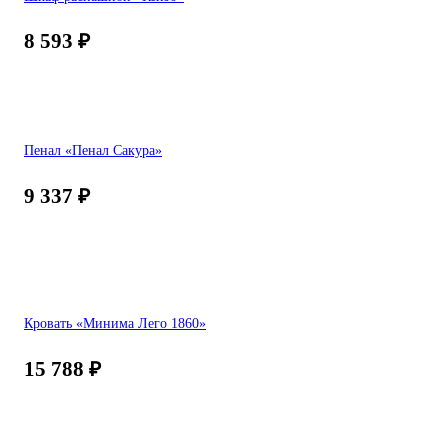
8 593
₽
Пенал «Пенал Сакура»
9 337
₽
Кровать «Минима Лего 1860»
15 788
₽