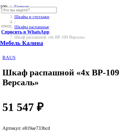
Главная
/
Шкафы и стеллажи
/
Шкафы распашные
Спросить в WhatsApp
/
Шкаф распашной «4х ВР-109 Версаль»
Мебель Калина
RAUS
Шкаф распашной «4х ВР-109
Версаль»
51 547
₽
Артикул:
e819ae733bcd