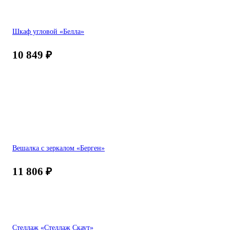
Шкаф угловой «Белла»
10 849
₽
Вешалка с зеркалом «Берген»
11 806
₽
Стеллаж «Стеллаж Скаут»