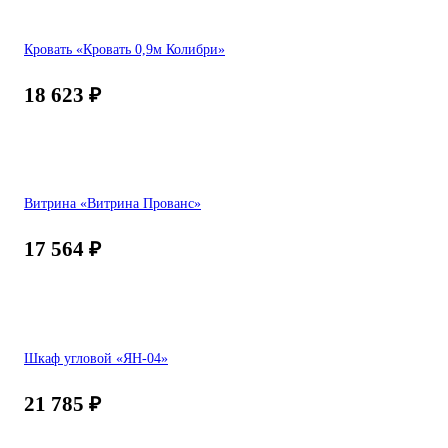
Кровать «Кровать 0,9м Колибри»
18 623
₽
Витрина «Витрина Прованс»
17 564
₽
Шкаф угловой «ЯН-04»
21 785
₽