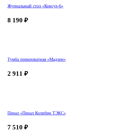
Журнальный стол «Консул-6»
8 190
₽
Тумба прикроватная «Мадлен»
2 911
₽
Пенал «Пенал Колибри ТЭКС»
7 510
₽