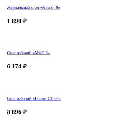
Журнальный стол «Консул-9»
1 890
₽
Стол рабочий «МФС-3»
6 174
₽
Стол рабочий «Наоми СТ-04»
8 896
₽